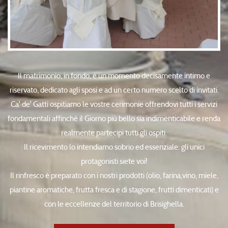
Il matrimonio, in fondo, è un momento decisamente intimo e
riservato, dedicato agli sposi e ad un certo numero scelto di invitati.
Ca' de' Gatti ospitiamo le vostre cerimonie offrendovi tutti i servizi
fondamentali affinché il Giorno più bello sia indimenticabile e renda
realmente partecipi tutti gli ospiti.
Il ricevimento lo intendiamo sobrio ed essenziale: gli unici
protagonisti siete voi!
Il rinfresco è preparato con i nostri prodotti (olio, farina,vino, miele,
piantine aromatiche, frutta fresca e di stagione, frutti dimenticati) e
con le eccellenze del territorio di Brisighella.