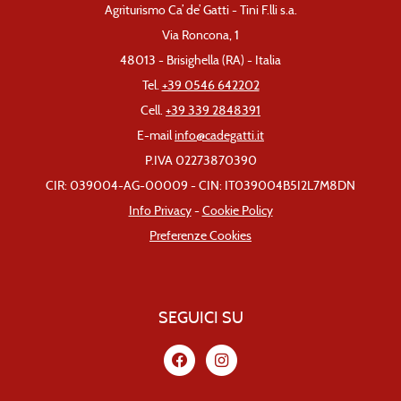
Agriturismo Ca’ de’ Gatti - Tini F.lli s.a.
Via Roncona, 1
48013 - Brisighella (RA) - Italia
Tel.
+39 0546 642202
Cell.
+39 339 2848391
E-mail
info@cadegatti.it
P.IVA 02273870390
CIR: 039004-AG-00009 - CIN: IT039004B5I2L7M8DN
Info Privacy
-
Cookie Policy
Preferenze Cookies
SEGUICI SU