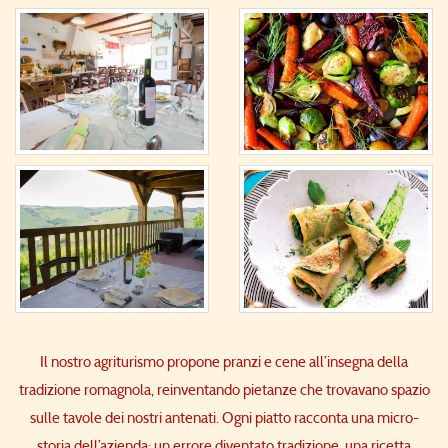
Il nostro agriturismo propone pranzi e cene all’insegna della
tradizione romagnola, reinventando pietanze che trovavano spazio
sulle tavole dei nostri antenati. Ogni piatto racconta una micro-
storia dell’azienda: un errore diventato tradizione, una ricetta