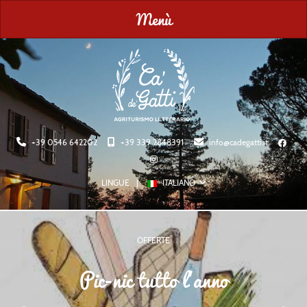
Menù
+39 0546 642202
+39 339 2848391
info@cadegatti.it
LINGUE
ITALIANO
OFFERTE
Pic-nic tutto l'anno