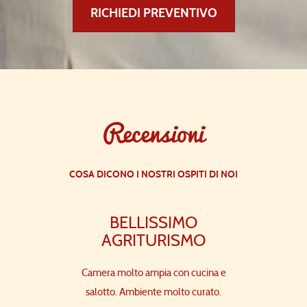
RICHIEDI PREVENTIVO
Recensioni
COSA DICONO I NOSTRI OSPITI DI NOI
 DI
BELLISSIMO
PER U
LITA'
AGRITURISMO
RI
o meraviglioso
Camera molto ampia con cucina e
Posto rilass
 solo per una
salotto. Ambiente molto curato.
silenzioso, pu