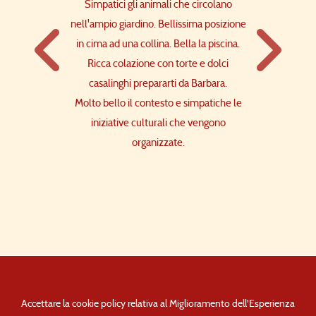
zione ottima con
Simpatici gli animali che circolano
molto accoglie
 e torte fatte in
nell'ampio giardino. Bellissima posizione
dotato di pisc
imi e disponibili,
in cima ad una collina. Bella la piscina.
ideale per r
 con profumo di
Ricca colazione con torte e dolci
località della
ssimi voti!!!
casalinghi prepararti da Barbara.
da
Molto bello il contesto e simpatiche le
iniziative culturali che vengono
organizzate.
Accettare la cookie policy relativa al Miglioramento dell'Esperienza