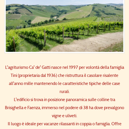
L'agriturismo Ca' de' Gatti nasce nel 1997 per volontà della famiglia
Tini (proprietaria dal 1936) che ristruttura il casolare risalente
all'anno mille mantenendo le caratteristiche tipiche delle case
rurali.
L'edificio si trova in posizione panoramica sulle colline tra
Brisighella e Faenza, immerso nel podere di 38 ha dove prevalgono
vigne e uliveti.
Il luogo è ideale per vacanze rilassanti in coppia o famiglia. Offre