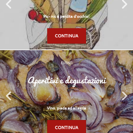
Pic- nic a perdita d'occhio!
CONTINUA
EVENTI
Aperitivi e degustazioni
Vino, piada ed allegria
CONTINUA