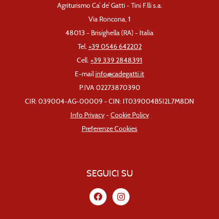
Agriturismo Ca’ de’ Gatti - Tini F.lli s.a.
Via Roncona, 1
48013 - Brisighella (RA) - Italia
Tel.
+39 0546 642202
Cell.
+39 339 2848391
E-mail
info@cadegatti.it
P.IVA 02273870390
CIR: 039004-AG-00009 - CIN: IT039004B5I2L7M8DN
Info Privacy
-
Cookie Policy
Preferenze Cookies
SEGUICI SU