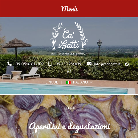
Menù
+39 0546 642202
+39 339 2848391
info@cadegatti.it
LINGUE
ITALIANO
OFFERTE
Pic-nic tutto l'anno