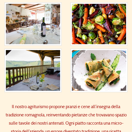
Il nostro agriturismo propone pranzi e cene all’insegna della
tradizione romagnola, reinventando pietanze che trovavano spazio
sulle tavole dei nostri antenati. Ogni piatto racconta una micro-
storia dell’azienda: un errore diventato tradizione, una ricetta