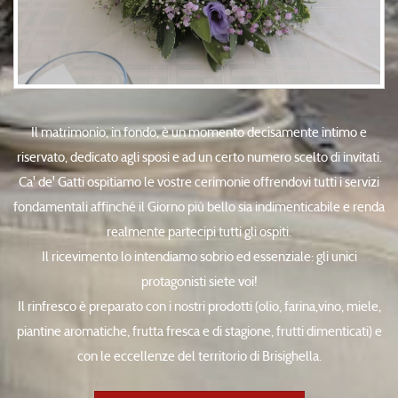
Il matrimonio, in fondo, è un momento decisamente intimo e
riservato, dedicato agli sposi e ad un certo numero scelto di invitati.
Ca' de' Gatti ospitiamo le vostre cerimonie offrendovi tutti i servizi
fondamentali affinché il Giorno più bello sia indimenticabile e renda
realmente partecipi tutti gli ospiti.
Il ricevimento lo intendiamo sobrio ed essenziale: gli unici
protagonisti siete voi!
Il rinfresco è preparato con i nostri prodotti (olio, farina,vino, miele,
piantine aromatiche, frutta fresca e di stagione, frutti dimenticati) e
con le eccellenze del territorio di Brisighella.