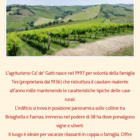
L'agriturismo Ca' de' Gatti nasce nel 1997 per volontà della famiglia
Tini (proprietaria dal 1936) che ristruttura il casolare risalente
all'anno mille mantenendo le caratteristiche tipiche delle case
rurali.
L'edificio si trova in posizione panoramica sulle colline tra
Brisighella e Faenza, immerso nel podere di 38 ha dove prevalgono
vigne e uliveti.
Il luogo è ideale per vacanze rilassanti in coppia o famiglia. Offre