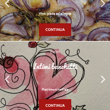
Pic- nic a perdita d'occhio!
CONTINUA
EVENTI
Aperitivi e degustazioni
Vino, piada ed allegria
CONTINUA