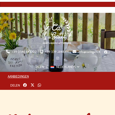
+39 0546 642202
+39 339 2848391
info@cadegatti.it
TALEN
NEDERLANDS
AANBIEDINGEN
Twitter
whatsapp
DELEN