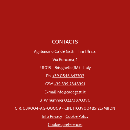
CONTACTS
Agriturismo Ca’ de’ Gatti - Tini F.lli s.a.
Via Roncona, 1
48013 - Brisighella (RA) - Italy
Ph.
+39 0546 642202
GSM
+39 339 2848391
E-mail
info@cadegatti.it
BTW nummer 02273870390
CIR: 039004-AG-00009 - CIN: IT039004B5I2L7M8DN
Info Privacy
-
Cookie Policy
Cookies preferences