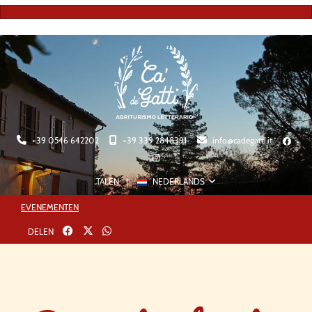
+39 0546 642202
+39 339 2848391
info@cadegatti.it
TALEN
NEDERLANDS
EVENEMENTEN
Twitter
whatsapp
DELEN