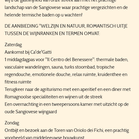
wij u de gastvrijheid van onze streek aan met het prachtige
landschap van de Sangiovese waar prachtige vergezichten en de
helende termische baden op u wachten!
DE AANBIEDING "WELZIJN EN NATUUR, ROMANTISCH UITJE
TUSSEN DE WIJNRANKEN EN TERMEN OMVAT:
Zaterdag
Aankomst bij Ca'de'Gatti
1 middagdagpas voor "Il Centro del Benessere": thermale baden,
vasculaire wandelingen, sauna, turks stoombad, tropische
regendouche, emotionele douche, relax ruimte, kruidenthee en
fitness ruimte
Terugkeer naar de agriturismo met een aperitief en een diner met
Romagnoolse specialiteiten en wijnen uit de streek
Een overnachting in een tweepersoons kamer met uitzicht op de
oude Sangiovese wijngaard
Zondag
Ontbijt en bezoek aan de Toren van Oriolo dei Fichi, een prachtig
voorbeeld van middeleeuwse bouwkunst